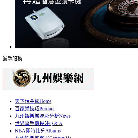
誠摯服務
天下現金網
Home
百家樂技巧
Product
九州娛樂城運彩分析
News
世界盃手機投注
Q & A
NBA即時比分
Albums