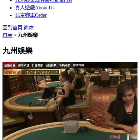
九州娛樂城客服
Contact Us
真人遊戲
About Us
北京賽車
Order
回到首頁
简体
首頁
>
九州娛樂
九州娛樂