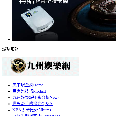
誠摯服務
天下現金網
Home
百家樂技巧
Product
九州娛樂城運彩分析
News
世界盃手機投注
Q & A
NBA即時比分
Albums