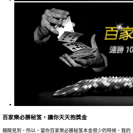
百家樂必勝秘笈，讓你天天抱獎金
親眼見到，所以，當你百家樂必勝秘笈本金很少的時候，我的